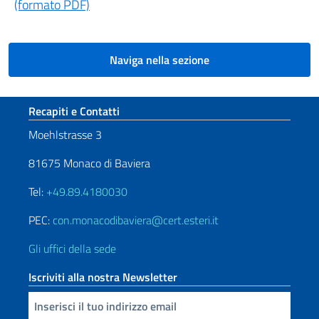
(formato PDF)
Naviga nella sezione
Sezione footer
Recapiti e Contatti
Moehlstrasse 3
81675 Monaco di Baviera
Tel:
+49.89.4180030
PEC:
con.monacodibaviera@cert.esteri.it
Gli uffici della sede
Iscriviti alla nostra Newsletter
Inserisci la tua email