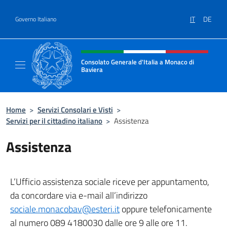
Salta al contenuto
IT
DE
Governo Italiano
Intestazione sito, social e menù
Consolato Generale d'Italia a Monaco di
Baviera
Sito Ufficiale del Consolato d'Italia a Monac
Home
>
Servizi Consolari e Visti
>
Servizi per il cittadino italiano
>
Assistenza
Assistenza
L’Ufficio assistenza sociale riceve per appuntamento,
da concordare via e-mail all’indirizzo
sociale.monacobav@esteri.it
oppure telefonicamente
al numero 089 4180030 dalle ore 9 alle ore 11.