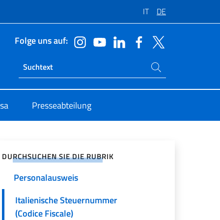
IT
DE
Folge uns auf:
Suchen Sie auf der Website
Ricerca sito live
isa
Presseabteilung
Personenregister / Meldeamt
Personstandsabteilung
zialen Netzwerken teilen
Reisepass
DURCHSUCHEN SIE DIE RUBRIK
Personalausweis
Italienische Steuernummer
(Codice Fiscale)