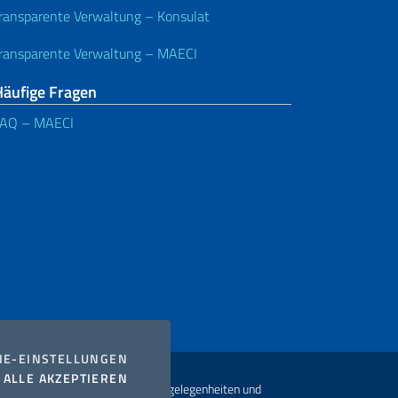
ransparente Verwaltung – Konsulat
ransparente Verwaltung – MAECI
Häufige Fragen
FAQ – MAECI
COOKIES
IE-EINSTELLUNGEN
I COOKIES
ALLE AKZEPTIEREN
t Ministerium für auswärtige Angelegenheiten und