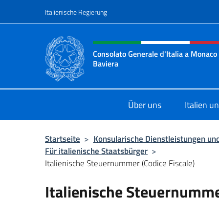
Zum Inhalt springen
Italienische Regierung
Header-Site, Social und 
Consolato Generale d'Italia a Monaco 
Baviera
Sito Ufficiale del Consolato d'Itali
Über uns
Italien 
Startseite
>
Konsularische Dienstleistungen und
Für italienische Staatsbürger
>
Italienische Steuernummer (Codice Fiscale)
Italienische Steuernummer