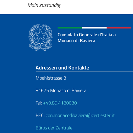
Main zuständig
Consolato Generale d'Italia a
Monaco di Baviera
Fußbereich
Adressen und Kontakte
Moehlstrasse 3
81675 Monaco di Baviera
Tel:
+49.89.4180030
PEC:
con.monacodibaviera@cert.esteri.it
Büros der Zentrale