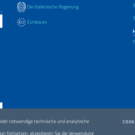
T
Die italienische Regierung
T
Europa.eu
ndet notwendige technische und analytische
COOK
ne di accessibilità
2026 Urheberrech
ion fortsetzen, akzeptieren Sie die Verwendung