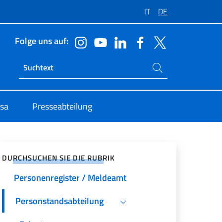
IT
DE
Folge uns auf:
Suchen Sie auf der Website
Ricerca sito live
isa
Presseabteilung
zialen Netzwerken teilen
DURCHSUCHEN SIE DIE RUBRIK
Personenregister / Meldeamt
Personstandsabteilung