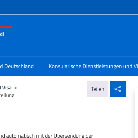
Menü
di
a a Monaco di Baviera
und Deutschland
Konsularische Dienstleistungen und V
In so
 Visa
>
Teilen
eilung
Kind automatisch mit der Übersendung der