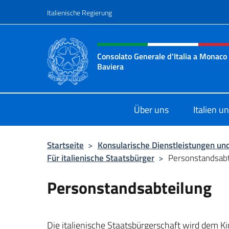
Zum Inhalt springen
Italienische Regierung
Header-Site, Social und 
Consolato Generale d'Italia a Monaco 
Baviera
Sito Ufficiale del Consolato d'Itali
Über uns
Italien 
Startseite
>
Konsularische Dienstleistungen und
Für italienische Staatsbürger
>
Personstandsabt
Personstandsabteilung
Die italienische Staatsbürgerschaft wird dem 