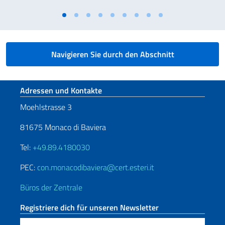
Navigieren Sie durch den Abschnitt
Fußbereich
Adressen und Kontakte
Moehlstrasse 3
81675 Monaco di Baviera
Tel:
+49.89.4180030
PEC:
con.monacodibaviera@cert.esteri.it
Büros der Zentrale
Registriere dich für unseren Newsletter