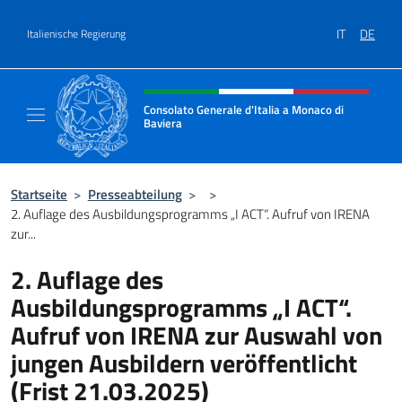
Zum Inhalt springen
IT
DE
Italienische Regierung
Header-Site, Social und Menü
Consolato Generale d'Italia a Monaco di
Baviera
Sito Ufficiale del Consolato d'Italia a Monac
Startseite
>
Presseabteilung
>
>
2. Auflage des Ausbildungsprogramms „I ACT“. Aufruf von IRENA
zur...
2. Auflage des
Ausbildungsprogramms „I ACT“.
Aufruf von IRENA zur Auswahl von
jungen Ausbildern veröffentlicht
(Frist 21.03.2025)