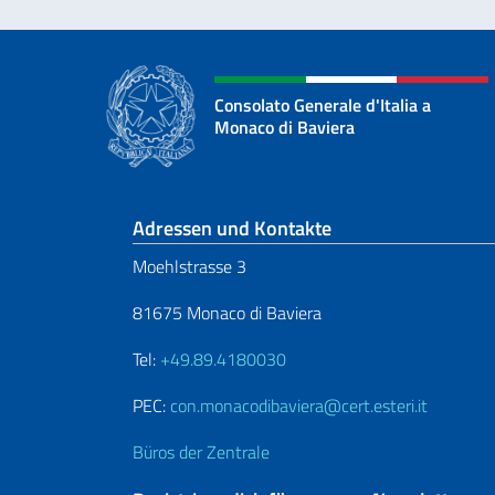
Consolato Generale d'Italia a
Monaco di Baviera
Fußbereich
Adressen und Kontakte
Moehlstrasse 3
81675 Monaco di Baviera
Tel:
+49.89.4180030
PEC:
con.monacodibaviera@cert.esteri.it
Büros der Zentrale