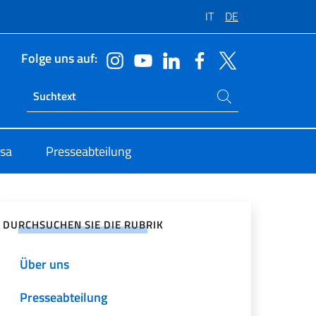
IT
DE
Folge uns auf:
Suchen Sie auf der Website
Ricerca sito live
isa
Presseabteilung
zialen Netzwerken teilen
DURCHSUCHEN SIE DIE RUBRIK
Über uns
Presseabteilung