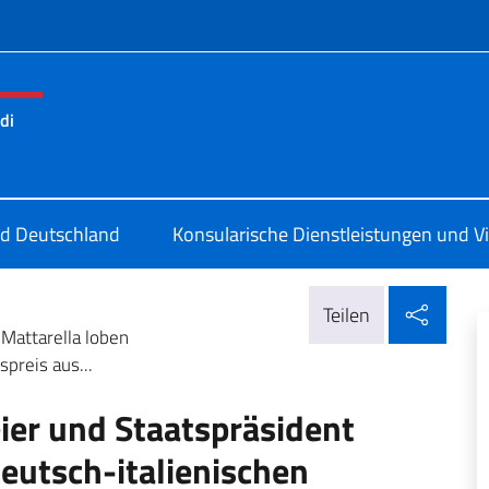
Menü
di
a a Monaco di Baviera
und Deutschland
Konsularische Dienstleistungen und V
In so
Teilen
Mattarella loben
preis aus...
er und Staatspräsident
deutsch-italienischen