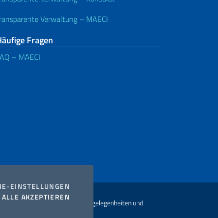
ransparente Verwaltung – MAECI
Häufige Fragen
FAQ – MAECI
COOKIES
IE-EINSTELLUNGEN
I COOKIES
ALLE AKZEPTIEREN
t Ministerium für auswärtige Angelegenheiten und
usammenarbeit