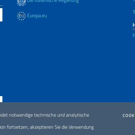
Die italienische Regierung
T
Europa.eu
ndet notwendige technische und analytische
COOK
ne di accessibilità
2026 Urheberrech
ion fortsetzen, akzeptieren Sie die Verwendung
internationale Z