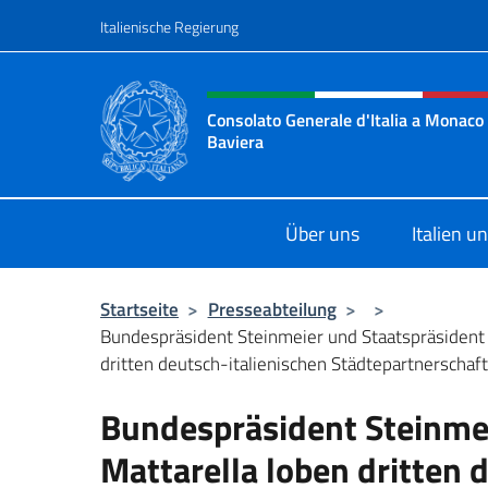
Zum Inhalt springen
Italienische Regierung
Header-Site, Social und 
Consolato Generale d'Italia a Monaco 
Baviera
Sito Ufficiale del Consolato d'Itali
Über uns
Italien 
Startseite
>
Presseabteilung
>
>
Bundespräsident Steinmeier und Staatspräsident 
dritten deutsch-italienischen Städtepartnerschafts
Bundespräsident Steinmei
Mattarella loben dritten 