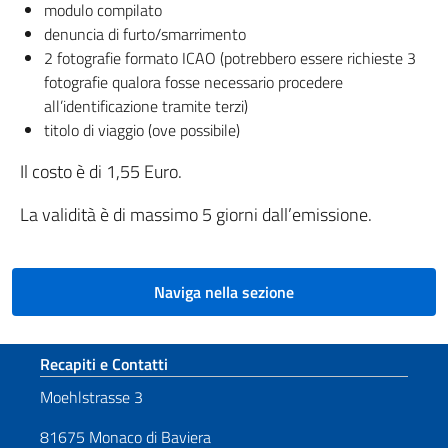
modulo compilato
denuncia di furto/smarrimento
2 fotografie formato ICAO (potrebbero essere richieste 3
fotografie qualora fosse necessario procedere
all’identificazione tramite terzi)
titolo di viaggio (ove possibile)
Il costo è di 1,55 Euro.
La validità è di massimo 5 giorni dall’emissione.
Naviga nella sezione
Sezione footer
Recapiti e Contatti
Moehlstrasse 3
81675 Monaco di Baviera