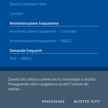
Servizi Consolari e Visti
Contatti
Amministrazione trasparente
Amministrazione trasparente – Consolato
Amministrazione trasparente – MAECI
Domande frequenti
FAQ – MAECI
Link Utili
Note legali
Privacy e cookie policy
Dichiarazione di accessibilità
Questo sito utilizza cookies tecnici (necessari) e analitici.
Proseguendo nella navigazione accetti l'utilizzo dei
cookies.
2026 Copyright Ministero degli Affari Esteri e della Cooperazione
Internazionale
COOKIES
I CO
PREFERENZE
ACCETTO TUTTI
Facebook
Twitter
Whatsapp