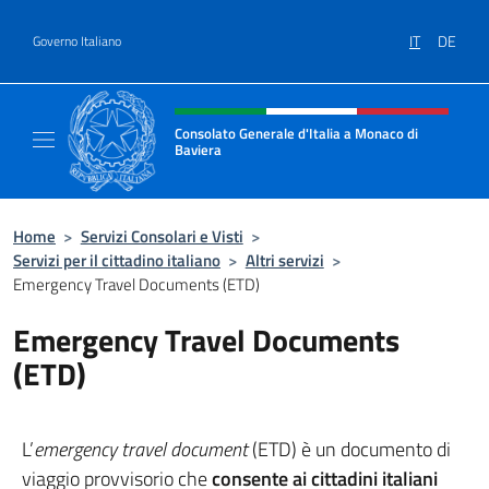
Salta al contenuto
IT
DE
Governo Italiano
Intestazione sito, social e menù
Consolato Generale d'Italia a Monaco di
Baviera
Sito Ufficiale del Consolato d'Italia a Monac
Home
>
Servizi Consolari e Visti
>
Servizi per il cittadino italiano
>
Altri servizi
>
Emergency Travel Documents (ETD)
Emergency Travel Documents
(ETD)
L’
emergency travel document
(ETD) è un documento di
viaggio provvisorio che
consente ai cittadini italiani