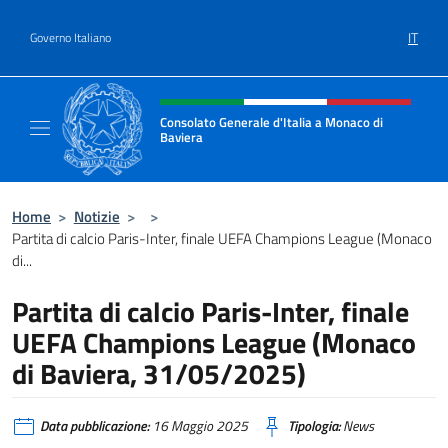
Salta al contenuto
IT
Governo Italiano
Intestazione sito, social e menù
Consolato Generale d'Italia a Monaco di
Baviera
Sito Ufficiale del Consolato d'Italia a Monac
Home
>
Notizie
>
>
Partita di calcio Paris-Inter, finale UEFA Champions League (Monaco
di...
Partita di calcio Paris-Inter, finale
UEFA Champions League (Monaco
di Baviera, 31/05/2025)
Data pubblicazione:
16 Maggio 2025
Tipologia:
News