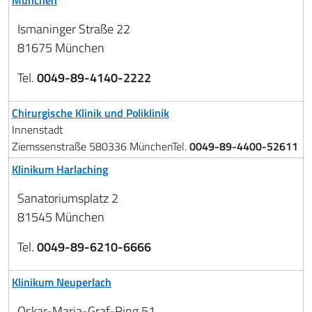
München
Ismaninger Straße 22
81675 München
Tel.
0049-89-4140-2222
Chirurgische Klinik und Poliklinik
Innenstadt
Ziemssenstraße 580336 MünchenTel.
00
49-
89-4400-52611
Klinikum Harlaching
Sanatoriumsplatz 2
81545 München
Tel.
00
49-
89-6210-6666
Klinikum Neuperlach
Oskar-Maria-Graf-Ring 51