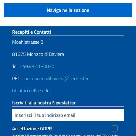
Naviga nella sezione
Sezione footer
Recapiti e Contatti
Moehlstrasse 3
81675 Monaco di Baviera
Tel:
+49.89.4180030
PEC:
con.monacodibaviera@cert.esteri.it
Gli uffici della sede
Iscriviti alla nostra Newsletter
Inserisci la tua email
Accettazione GDPR
Autorizzo il trattamento dei miei dati personali ai sensi del GDPR e del